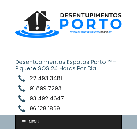
Skip
to
content
Desentupimentos Esgotos Porto ™ -
Piquete SOS 24 Horas Por Dia
22 493 3481
91 899 7293
93 492 4647
96 128 1869
MENU