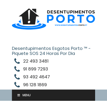
Skip
to
content
Desentupimentos Esgotos Porto ™ -
Piquete SOS 24 Horas Por Dia
22 493 3481
91 899 7293
93 492 4647
96 128 1869
MENU