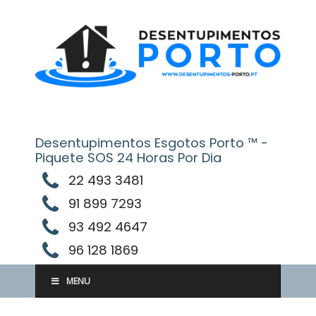
Skip
to
content
Desentupimentos Esgotos Porto ™ -
Piquete SOS 24 Horas Por Dia
22 493 3481
91 899 7293
93 492 4647
96 128 1869
MENU