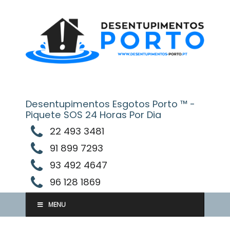
Skip
to
content
Desentupimentos Esgotos Porto ™ -
Piquete SOS 24 Horas Por Dia
22 493 3481
91 899 7293
93 492 4647
96 128 1869
MENU